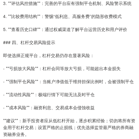
3. **评估风控措施**：完善的平台应有强制平仓机制、风险警示系统
4. **比较费用结构**：警惕“低利息、高服务费”的隐形收费模式
5. **查看历史口碑**：通过权威渠道了解平台运营历史和用户评价
### 四、杠杆交易风险提示
即使选择正规平台，杠杆交易仍存在显著风险：
- **亏损放大风险**：杠杆会同等放大亏损，可能超出本金损失
- **强制平仓风险**：当账户净值低于维持担保比例时，会被强制平仓
- **流动性风险**：极端行情下可能无法及时平仓
- **成本风险**：融资利息、交易成本会侵蚀收益
**建议**：新手投资者应从低杠杆开始，逐步积累经验；切勿将所有资
金用于杠杆交易；设置严格的止损线；优先选择监管最严格的券商融
资融券业务。