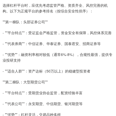
选择杠杆平台时，应优先考虑监管严格、资质齐全、风控完善的机
构。以下为正规平台的参考排名（按综合安全性排序）：
**第一梯队：头部证券公司**
- **平台特点**：受证监会严格监管，资金安全有保障，风控体系完善
- **代表券商**：中信证券、华泰证券、国泰君安、招商证券等
- **优势**：融资利率相对较低（通常6%-8%），合规性最强，提供专
业投研支持
- **适合人群**：资产达标（50万以上）的稳健型投资者
**第二梯队：大型期货公司**
- **平台特点**：受期货业协会监管，配资经验丰富
- **代表公司**：永安期货、中信期货、银河期货等
- **优势**：杠杆灵活，交易品种多样