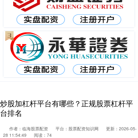
炒股加杠杆平台有哪些？正规股票杠杆平
台排名
作者：临海股票配资
平台：股票配资知识网
更新：2026-05-
28 11:54:49
阅读：74