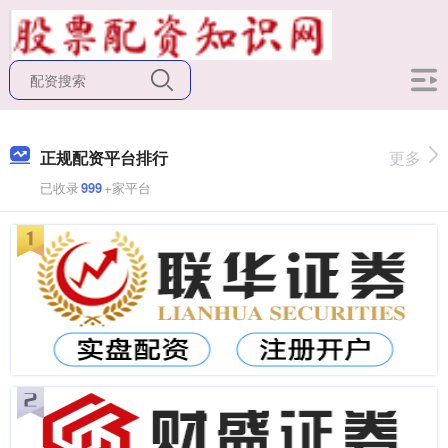
正规配资平台排行
更多
已收录
999
+家平台