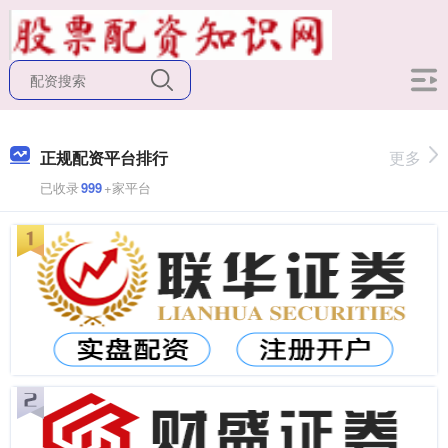
正规配资平台排行
更多
已收录
999
+家平台