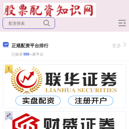
正规配资平台排行
更多
已收录
999
+家平台