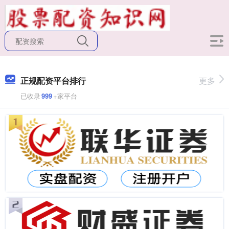
正规配资平台排行
更多
已收录
999
+家平台