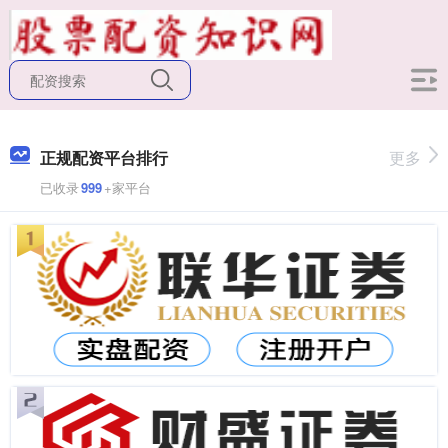
正规配资平台排行
更多
已收录
999
+家平台