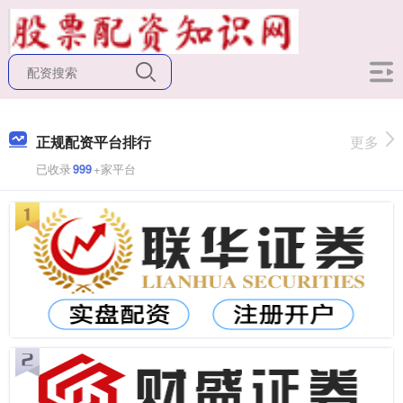
正规配资平台排行
更多
已收录
999
+家平台